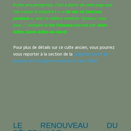
V
(Iter pro peregrinis). C’est à partir de cette page que
l’on trouve le chapitre
I — « De viis ad Sanctum
Jacobum »
, avec la célèbre mention “Quatuor viae
sunt…”, incluant la
Via Tolosana
passant par
Saint-
Gilles (Saint-Gilles-du-Gard)
Pour plus de détails sur ce culte ancien, vous pourrez
vous reporter à la section de la
Légende dorée de
Jacques de Voragine consacrée à saint Gilles.
LE RENOUVEAU DU