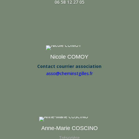
06 58 12 27 05
Nicole COMOY
Contact courrier association
asso@cheminstgilles.fr
Anne-Marie COSCINO
Trésorière