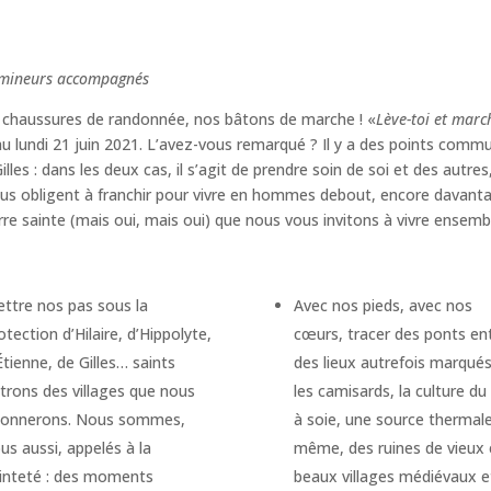
es mineurs accompagnés
s chaussures de randonnée, nos bâtons de marche ! «
Lève-toi et marc
au lundi 21 juin 2021. L’avez-vous remarqué ? Il y a des points commu
illes : dans les deux cas, il s’agit de prendre soin de soi et des autre
 nous obligent à franchir pour vivre en hommes debout, encore davant
re sainte (mais oui, mais oui) que nous vous invitons à vivre ensembl
ttre nos pas sous la
Avec nos pieds, avec nos
otection d’Hilaire, d’Hippolyte,
cœurs, tracer des ponts en
Étienne, de Gilles… saints
des lieux autrefois marqués
trons des villages que nous
les camisards, la culture du
llonnerons. Nous sommes,
à soie, une source thermal
us aussi, appelés à la
même, des ruines de vieux 
inteté : des moments
beaux villages médiévaux e