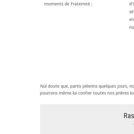
moments de Fraternité ;
d’
si
en
no
Nul doute que, partis pèlerins quelques jours, n
pourrons même lui confier toutes nos prières lo
Ras