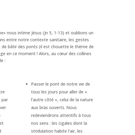
he
» nous intime Jésus (Jn 5, 1-13) et oublions un
ns entre notre contexte sanitaire, les gestes
s, de bâtir des ponts (il est chouette le thème de
age en ce moment ! Alors, au cœur des collines
e :
Passer le pont de notre vie de
tre
tous les jours pour aller de «
 par
l’autre côté », celui de la nature
 ver
aux bras ouverts. Nous
e
redeviendrons attentifs à tous
et
nos sens : les cigales dont la
t
stridulation habite l’air, les