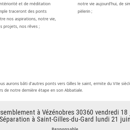
Intériorité et de méditation
notre vie aujourd’hui, de si
mple traceront des ponts
pèlerin ;
tre nos aspirations, notre vie,
s projets, nos rêves ;
ous aurons bâti d’autres ponts vers Gilles le saint, ermite du VIIe si
rs de notre dernière étape en son Abbatiale.
semblement à Vézénobres 30360 vendredi 18 
Séparation à Saint-Gilles-du-Gard lundi 21 jui
Responsable