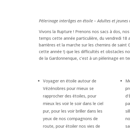
Pèlerinage interâges en étoile – Adultes et jeun
Vivons la Rupture ! Prenons nos sacs à dos, no
temps cette année particulière, du vendredi 18 
barrières et la marche sur les chemins de saint G
cette année !) que les difficultés et obstacles
de la Gardonnenque, c’est à un pèlerinage en ter
Voyager en étoile autour de
Me
Vézénobres pour mieux se
pr
rapprocher des étoiles, pour
d’
mieux les voir le soir dans le ciel
pa
pur, pour les voir briller dans les
si
yeux de nos compagnons de
no
route, pour étoiler nos vies de
sa