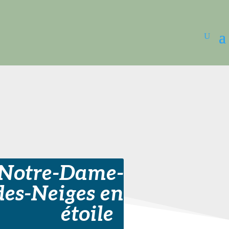
Notre-Dame-
des-Neiges en
étoile