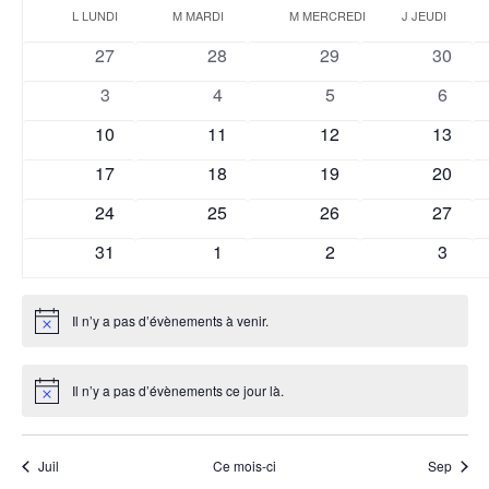
vue
Calendrier
navigat
une
L
LUNDI
M
MARDI
M
MERCREDI
J
JEUDI
Év
de
de
date.
0
0
0
0
27
28
29
30
Évènements
vues
évènements
évènements
évènements
évènem
0
0
0
0
3
4
5
6
Évènem
évènements
évènements
évènements
évène
0
0
0
0
10
11
12
13
évènements
évènements
évènements
évènem
0
0
0
0
17
18
19
20
évènements
évènements
évènements
évènem
0
0
0
0
24
25
26
27
évènements
évènements
évènements
évènem
0
0
0
0
31
1
2
3
évènements
évènements
évènements
évène
Il n’y a pas d’évènements à venir.
Notice
Il n’y a pas d’évènements ce jour là.
Notice
Juil
Ce mois-ci
Sep