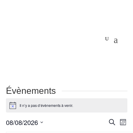
Évènements
Il n’y a pas d’évènements à venir.
Notice
Recher
Nav
08/08/2026
Recherche
Mois
de
et
Sélectionnez